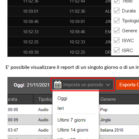
E' possibile visualizzare il report di un singolo giorno o di un 