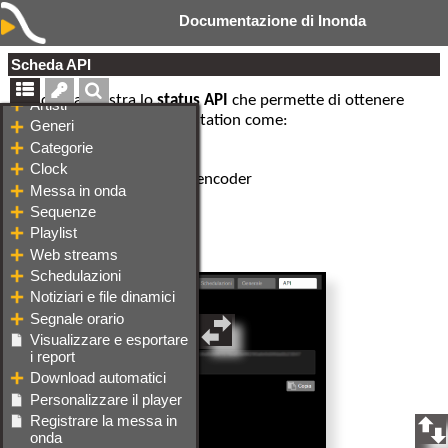
Documentazione di Inonda
Scheda API
La scheda mostra lo
status API
che permette di ottenere
alcune informazioni della station come:
•
Nome della station
•
Status motore audio ed encoder
•
Brano corrente
•
Prossimo brano
•
Ultimi 10 brani suonati